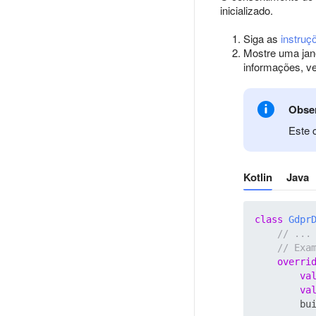
inicializado.
Siga as
instruç
Mostre uma jane
informações, v
Obse
Este 
Kotlin
Java
class
Gdpr
// ...
// Exa
overri
va
va
        bui