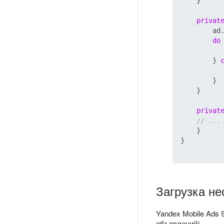
    }

privat
        ad
do
 
        } 
        }

    }

privat
// ...
    }

}

Загрузка н
Yandex Mobile Ads
объявлений).