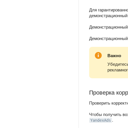
Для гарантированн
демонстрационный 
Демонстрационны
Демонстрационны
Важно
Убедитесь
рекламног
Проверка корр
Проверить коррект
Чтобы получить во
.
YandexAds