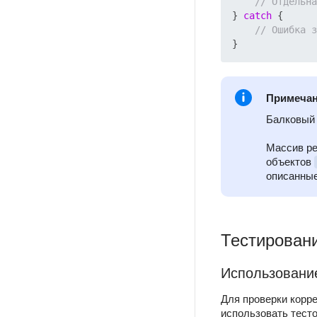
// Отдельна
} 
catch
 {

// Ошибка з
Примеча
Балковый 
Массив ре
объектов
описанные
Тестирован
Использовани
Для проверки корре
использовать тест