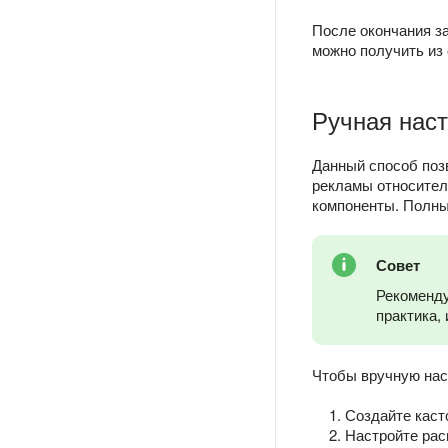
После окончания з
можно получить из
Ручная нас
Данный способ поз
рекламы относитель
компоненты. Полны
Совет
Рекоменду
практика,
Чтобы вручную нас
Создайте кас
Настройте рас