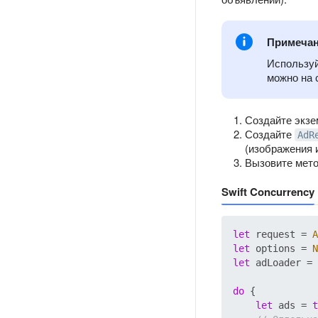
Примеча
Использу
можно на 
Создайте экз
Создайте
AdR
(изображения и 
Вызовите мет
Swift Concurrency
let
 request 
=
A
let
 options 
=
N
let
 adLoader 
=
do
 {

let
 ads 
=
t