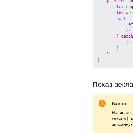
private
fun
let
 req
let
 opt
do
 {

let
// 
        } 
catch
// 
        }

    }

Показ рекл
Важно
Начиная с
классы) п
описанную