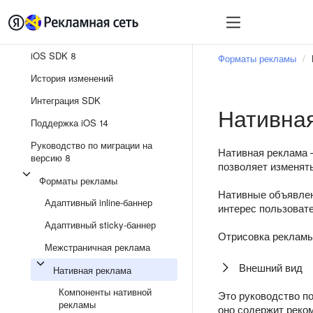
Быстрый старт
Монет
iOS SDK 8
Форматы рекламы
История изменений
Интеграция SDK
Нативна
Поддержка iOS 14
Руководство по миграции на
Нативная реклама 
версию 8
позволяет изменят
Форматы рекламы
Нативные объявлен
Адаптивный inline-баннер
интерес пользоват
Адаптивный sticky-баннер
Отрисовка рекламы
Межстраничная реклама
Внешний вид
Нативная реклама
Компоненты нативной
Это руководство по
рекламы
оно содержит реко