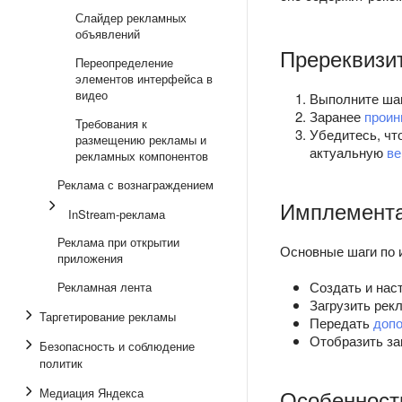
Слайдер рекламных
объявлений
Пререквизи
Переопределение
элементов интерфейса в
видео
Выполните шаг
Заранее
проин
Требования к
Убедитесь, чт
размещению рекламы и
актуальную
ве
рекламных компонентов
Реклама с вознаграждением
Имплемент
InStream-реклама
Реклама при открытии
Основные шаги по 
приложения
Создать и нас
Рекламная лента
Загрузить рек
Таргетирование рекламы
Передать
допо
Отобразить за
Безопасность и соблюдение
политик
Особенност
Медиация Яндекса