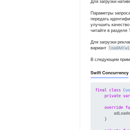
Для загрузки нати
Параметры запроса
передать идентифик
улучшить качество
читайте в разделе
Для загрузки рекл
вариант
loadAd(wi
В следующем пример
Swift Concurrency
final
class
Cus
private
var
override
fu
        adLoade
    }
