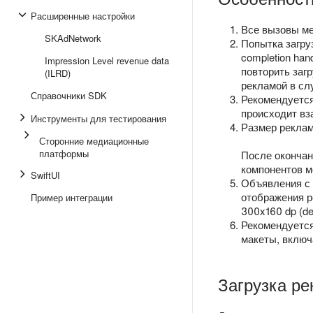
Расширенные настройки
Все вызовы ме
SKAdNetwork
Попытка загру
completion han
Impression Level revenue data
повторить заг
(ILRD)
рекламой в сл
Справочники SDK
Рекомендуется
происходит вз
Инструменты для тестирования
Размер реклам
Сторонние медиационные
платформы
После окончан
компонентов м
SwiftUI
Объявления с 
отображения р
Пример интеграции
300x160 dp (den
Рекомендуется
макеты, включ
Загрузка р