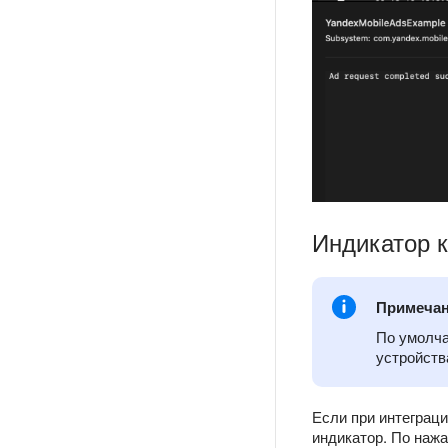
Индикатор 
Примеча
По умолча
устройств
Если при интеграц
индикатор. По наж