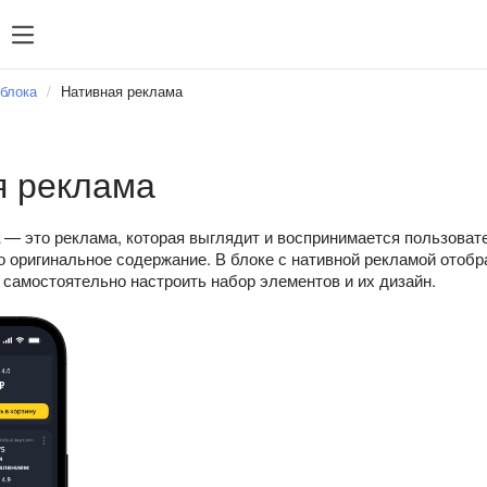
зация
SDK 7
SDK 8
SDK 7
SDK 8
блока
Нативная реклама
Android
Android
iOS
iOS
я реклама
Unity
Unity
Flutter
Flutter
— это реклама, которая выглядит и воспринимается пользоват
го оригинальное содержание. В блоке с нативной рекламой ото
React Native
React Na
 самостоятельно настроить набор элементов и их дизайн.
Compose 