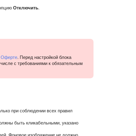
 опцию
Отключить
.
в
Оферте
. Перед настройкой блока
 числе с требованиями к обязательным
лько при соблюдении всех правил
олжны быть кликабельными, указано
лей. Фоновое изображение не должно