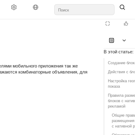
Документы и выплаты
Поддержка
В этой статье
:
Создание блок
елями мобильного приложения так же
бражаются комбинаторные объявления, для
Действия с бл
tive
Настройка гео
Multiplatform
показа
Правила разм
блоков с нати
рекламой
Общие прав
размещения
с нативной 
Обязательн