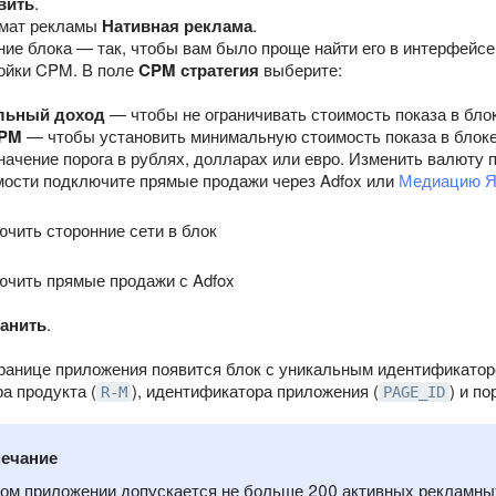
вить
.
мат рекламы
Нативная реклама
.
ние блока — так, чтобы вам было проще найти его в интерфейсе
ойки CPM. В поле
CPM стратегия
выберите:
льный доход
— чтобы не ограничивать стоимость показа в блок
CPM
— чтобы установить минимальную стоимость показа в блоке
начение порога в рублях, долларах или евро. Изменить валюту 
ости подключите прямые продажи через Adfox или
Медиацию Я
ючить сторонние сети в блок
ючить прямые продажи с Adfox
анить
.
транице приложения появится блок с уникальным идентификатор
а продукта (
), идентификатора приложения (
) и п
R-M
PAGE_ID
ечание
ном приложении допускается не больше 200 активных рекламн