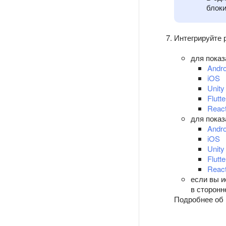
блоки
Интегрируйте 
для показ
Andro
iOS
Unity
Flutte
React
для показ
Andro
iOS
Unity
Flutte
React
если вы и
в сторонн
Подробнее об 