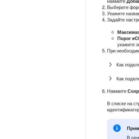
нажмите
Доба
Выберите фор
Укажите назва
Задайте настр
Максима
Порог e
укажите з
При необходим
Как подкл
Как подкл
Нажмите
Сохр
В списке на с
идентификатор
Прим
В од