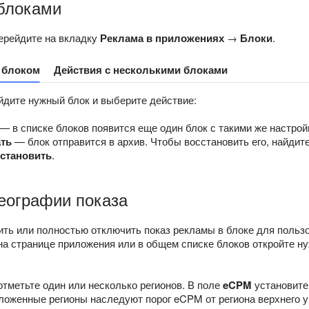
 блоками
ерейдите на вкладку
Реклама в приложениях
→
Блоки
.
 блоком
Действия с несколькими блоками
йдите нужный блок и выберите действие:
— в списке блоков появится еще один блок с такими же настройк
ть
— блок отправится в архив. Чтобы восстановить его, найдит
становить
.
еографии показа
ить или полностью отключить показ рекламы в блоке для польз
 на странице приложения или в общем списке блоков откройте н
отметьте один или несколько регионов. В поле
eCPM
установит
оженные регионы наследуют порог eCPM от региона верхнего у