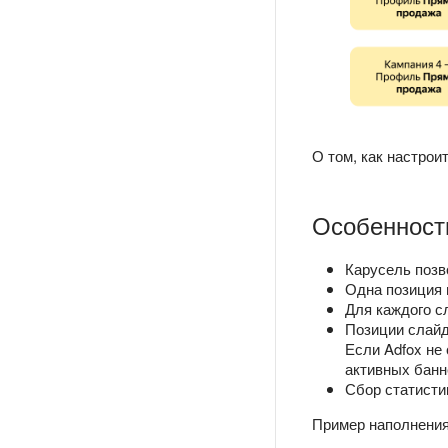
О том, как настрои
Особенност
Карусель позв
Одна позиция 
Для каждого с
Позиции слайд
Если Adfox не
активных банне
Сбор статисти
Пример наполнения 