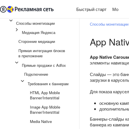
Быстрый старт
Монети
Способы монетизации
Способы монетизации
Медиация Яндекса
App Nati
Сторонние медиации
Прямая интеграция блоков
в приложение
App Native Carous
элементы навигаци
Прямые продажи с Adfox
Слайды — это банн
Подключение
загрузки в карусель
Требования к баннерам
Для показа карусе
HTML App Mobile
Banner/Interstitial
основную кам
Image App Mobile
дополнительн
Banner/Interstitial
Баннеры-слайды ка
Media Native
баннера из кампан