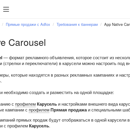
зация
SDK 7
SDK 8
SDK 7
SDK 8
Прямые продажи с Adfox
Требования к баннерам
App Native Car
Android
Android
ve Carousel
iOS
iOS
Unity
Unity
el
— формат рекламного объявления, которое состоит из нескол
Flutter
Flutter
и (стрелки и переключатели) в карусели можно настроить под в
React Native
React Na
еры, которые находятся в разных рекламных кампаниях и нас
.
Compose 
ли необходимо создать и разместить на одной площадке:
панию с
профилем
Карусель
и настройками внешнего вида карус
ые кампании с
профилем
Прямая продажа
и специальными шаб
мпаний прямых продаж будут отображаться в одной карусели в 
ии с профилем
Карусель
.