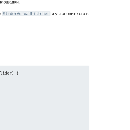
площадки.
р
и установите его в
SliderAdLoadListener
lider) {
