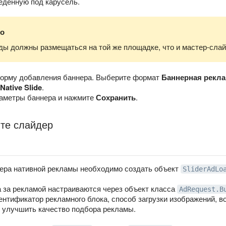
еденную под карусель.
о
ы должны размещаться на той же площадке, что и мастер-слай
форму добавления баннера. Выберите формат
Баннерная рекла
Native Slide
.
аметры баннера и нажмите
Сохранить
.
ите слайдер
дера нативной рекламы необходимо создать объект
SliderAdLo
 за рекламой настраиваются через объект класса
AdRequest.B
нтификатор рекламного блока, способ загрузки изображений, во
 улучшить качество подбора рекламы.