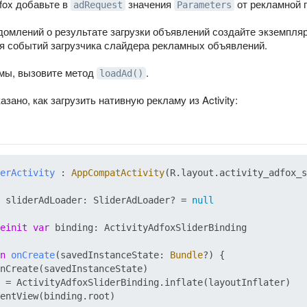
fox добавьте в
значения
от рекламной 
adRequest
Parameters
домлений о результате загрузки объявлений создайте экземпля
я событий загрузчика слайдера рекламных объявлений.
амы, вызовите метод
.
loadAd()
зано, как загрузить нативную рекламу из Activity:
erActivity
 : 
AppCompatActivity
(R.layout.activity_adfox_s
 sliderAdLoader: SliderAdLoader? = 
null
einit
var
 binding: ActivityAdfoxSliderBinding

n
onCreate
(savedInstanceState: 
Bundle
?)
 {

nCreate(savedInstanceState)

 = ActivityAdfoxSliderBinding.inflate(layoutInflater)

entView(binding.root)
