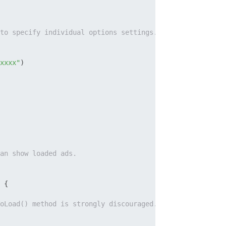
to specify individual options settings.
xxxx"
)

an show loaded ads.
 {

oLoad() method is strongly discouraged.