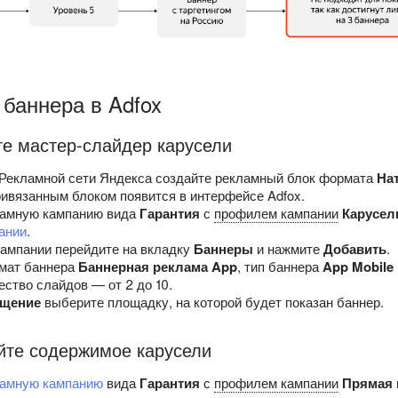
баннера в Adfox
те мастер-слайдер карусели
Рекламной сети Яндекса создайте рекламный блок формата
На
ивязанным блоком появится в интерфейсе Adfox.
ламную кампанию вида
Гарантия
с
профилем кампании
Карусел
ании
.
кампании перейдите на вкладку
Баннеры
и нажмите
Добавить
.
мат баннера
Баннерная реклама App
, тип баннера
App Mobile 
ество слайдов — от 2 до 10.
ещение
выберите площадку, на которой будет показан баннер.
йте содержимое карусели
ламную кампанию
вида
Гарантия
с
профилем кампании
Прямая 