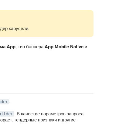
дер карусели.
ма App
, тип баннера
App Mobile Native
и
.
ader
. В качестве параметров запроса
uilder
зраст, гендерные признаки и другие