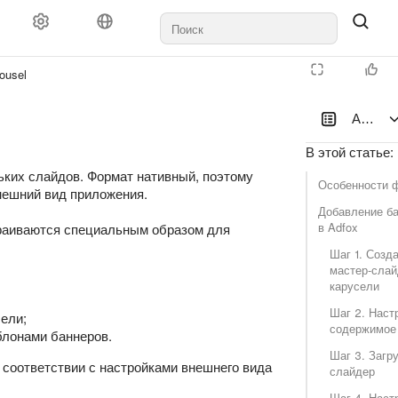
Документы и выплаты
Поддержка
ousel
App Nat
В этой статье
:
ьких слайдов. Формат нативный, поэтому
Особенности 
нешний вид приложения.
Добавление б
tive
в Adfox
траиваются специальным образом для
Multiplatform
Шаг 1. Созд
мастер-слай
карусели
Шаг 2. Наст
ели;
содержимое
лонами баннеров.
Шаг 3. Загр
соответствии с настройками внешнего вида
слайдер
Шаг 4. Наст