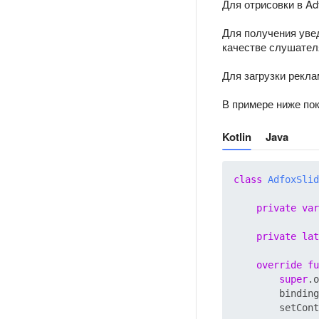
Для отрисовки в Ad
Для получения уве
качестве слушател
Для загрузки рекл
В примере ниже пока
Kotlin
Java
class
AdfoxSlid
private
var
private
lat
override
fu
super
.o
        binding
        setCont