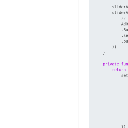
        sliderA
        sliderA
// 
            AdR
            .Bu
            .se
            .bu
        ))

    }

private
fun
return
 
            set
               
               
            })
