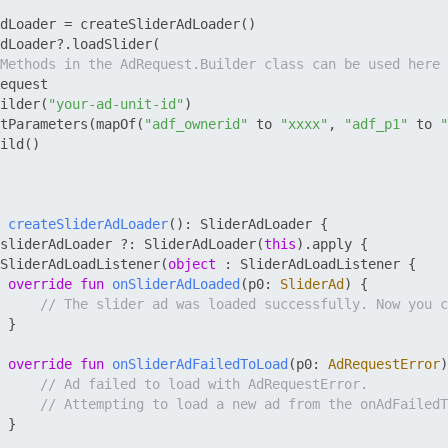
dLoader = createSliderAdLoader()

dLoader?.loadSlider(

Methods in the AdRequest.Builder class can be used here 
equest

ilder(
"your-ad-unit-id"
)

tParameters(mapOf(
"adf_ownerid"
 to 
"xxxx"
, 
"adf_p1"
 to 
"
ild()

createSliderAdLoader
()
: SliderAdLoader {

sliderAdLoader ?: SliderAdLoader(
this
).apply {

SliderAdLoadListener(
object
 : SliderAdLoadListener {

override
fun
onSliderAdLoaded
(p0: 
SliderAd
)
 {

// The slider ad was loaded successfully. Now you c
 }

override
fun
onSliderAdFailedToLoad
(p0: 
AdRequestError
)
// Ad failed to load with AdRequestError.
// Attempting to load a new ad from the onAdFailedT
 }
