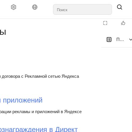
Документы и выплаты
Поддержка
ты
Правил
tive
и договора с Рекламной сетью Яндекса
Multiplatform
 приложений
рации рекламы и приложений в Яндексе
ознаграждения в Директ