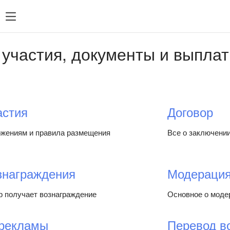
зация
SDK 7
SDK 8
SDK 7
SDK 8
участия, документы и выпла
Android
Android
iOS
iOS
Unity
Unity
Flutter
Flutter
астия
Договор
React Native
React Na
ожениям и правила размещения
Все о заключени
Compose 
знаграждения
Модерация
ер получает вознаграждение
Основное о моде
рекламы
Перевод в