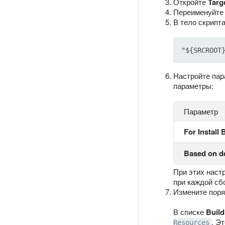
Откройте
Targ
Переименуйте
В тело скрипта
Настройте пар
параметры:
Параметр
For Install 
Based on d
При этих наст
при каждой сб
Измените поря
В списке
Buil
. Э
Resources