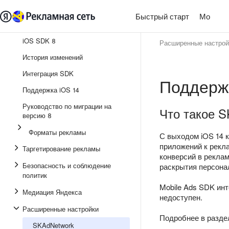
Быстрый старт
Монети
iOS SDK 8
Расширенные настрой
История изменений
Интеграция SDK
Поддерж
Поддержка iOS 14
Руководство по миграции на
Что такое 
версию 8
Форматы рекламы
С выходом iOS 14 к
приложений к рекл
Таргетирование рекламы
конверсий в рекла
Безопасность и соблюдение
раскрытия персона
политик
Mobile Ads SDK инт
Медиация Яндекса
недоступен.
Расширенные настройки
Подробнее в разд
SKAdNetwork