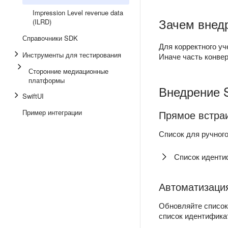
Impression Level revenue data
Зачем внед
(ILRD)
Справочники SDK
Для корректного у
Инструменты для тестирования
Иначе часть конвер
Сторонние медиационные
платформы
Внедрение 
SwiftUI
Пример интеграции
Прямое встра
Список для ручног
Список иденти
Автоматизаци
Обновляйте список 
список идентифика