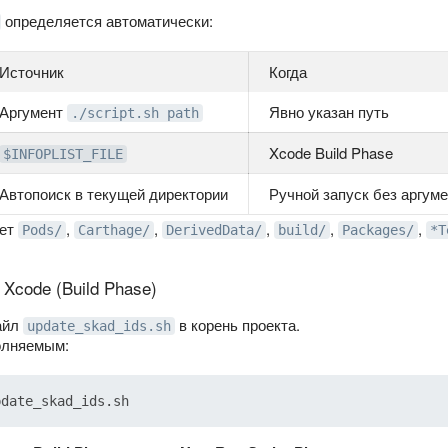
определяется автоматически:
Источник
Когда
Аргумент
Явно указан путь
./script.sh path
Xcode Build Phase
$INFOPLIST_FILE
Автопоиск в текущей директории
Ручной запуск без аргум
ает
,
,
,
,
,
Pods/
Carthage/
DerivedData/
build/
Packages/
*T
Xcode (Build Phase)
айл
в корень проекта.
update_skad_ids.sh
олняемым: