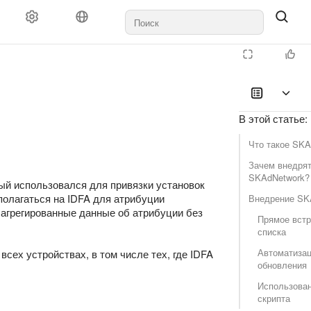
Документы и выплаты
Поддержка
В этой статье
:
Что такое SKA
Зачем внедря
tive
SKAdNetwork?
рый использовался для привязки установок
Multiplatform
олагаться на IDFA для атрибуции
Внедрение SK
 агрегированные данные об атрибуции без
Прямое встр
списка
Автоматиза
всех устройствах, в том числе тех, где IDFA
обновления
Использова
скрипта