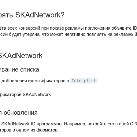
рять SKAdNetwork?
чета всех конверсий при показе рекламы приложения объявите I
сий будет утеряна, что может негативно повлиять на рекламный
SKAdNetwork
ивание списка
о добавления идентификаторов в
:
Info.plist
фикаторов SKAdNetwork
я обновления
SKAdNetwork ID программно. Например, встройте его в свой CI
торов в одном из форматов: