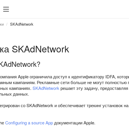
зация
SDK 7
SDK 8
SDK 7
SDK 8
ки
SKAdNetwork
Android
Android
iOS
iOS
ка SKAdNetwork
Unity
Unity
Flutter
Flutter
SKAdNetwork?
React Native
React Na
омпания Apple ограничила доступ к идентификатору IDFA, кото
Compose 
амным кампаниям. Рекламные сети больше не могут полностью п
мных кампаниях.
SKAdNetwork
решает эту задачу, предоставляя
льных данных.
егрирован со SKAdNetwork и обеспечивает трекинг установок на 
еле
Configuring a source App
документации Apple.