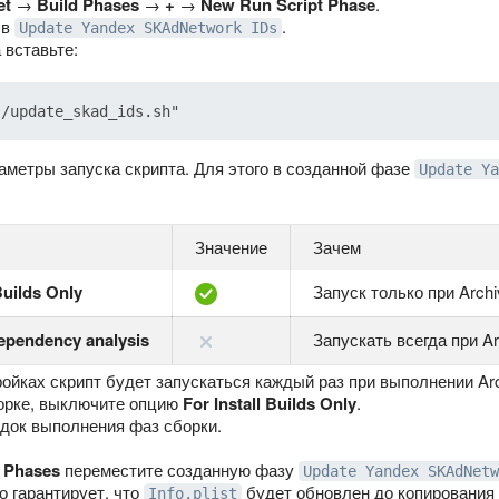
et
→
Build Phases
→
+
→
New Run Script Phase
.
 в
.
Update Yandex SKAdNetwork IDs
 вставьте:
аметры запуска скрипта. Для этого в созданной фазе
Update Ya
Значение
Зачем
Builds Only
Запуск только при Archi
ependency analysis
Запускать всегда при Ar
ройках скрипт будет запускаться каждый раз при выполнении Arc
орке, выключите опцию
For Install Builds Only
.
док выполнения фаз сборки.
d Phases
переместите созданную фазу
Update Yandex SKAdNetw
то гарантирует, что
будет обновлен до копирования 
Info.plist