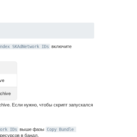
включите
ndex SKAdNetwork IDs
ve
chive
hive. Если нужно, чтобы скрипт запускался
выше фазы
ork IDs
Copy Bundle 
ресурсов в бандл.