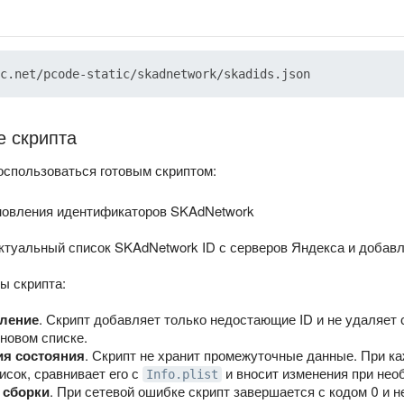
е скрипта
оспользоваться готовым скриптом:
новления идентификаторов SKAdNetwork
актуальный список SKAdNetwork ID с серверов Яндекса и добав
ы скрипта:
вление
. Скрипт добавляет только недостающие ID и не удаляет
 новом списке.
ия состояния
. Скрипт не хранит промежуточные данные. При к
исок, сравнивает его с
и вносит изменения при нео
Info.plist
 сборки
. При сетевой ошибке скрипт завершается с кодом 0 и н