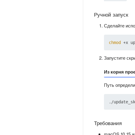
Ручной запуск
Сделайте исп
chmod
Запустите скри
Из корня про
Путь определи
Требования
macOS 10.15 