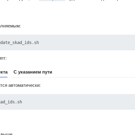
олняемым:
пт:
екта
С указанием пути
тся автоматически:
и выше