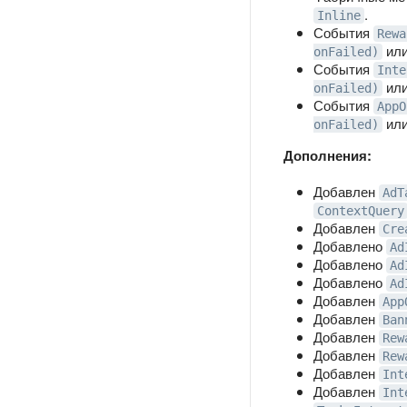
.
Inline
События
Rewa
ил
onFailed)
События
Inte
ил
onFailed)
События
AppO
ил
onFailed)
Дополнения:
Добавлен
AdT
ContextQuery
Добавлен
Cre
Добавлено
Ad
Добавлено
Ad
Добавлено
Ad
Добавлен
App
Добавлен
Ban
Добавлен
Rew
Добавлен
Rew
Добавлен
Int
Добавлен
Int