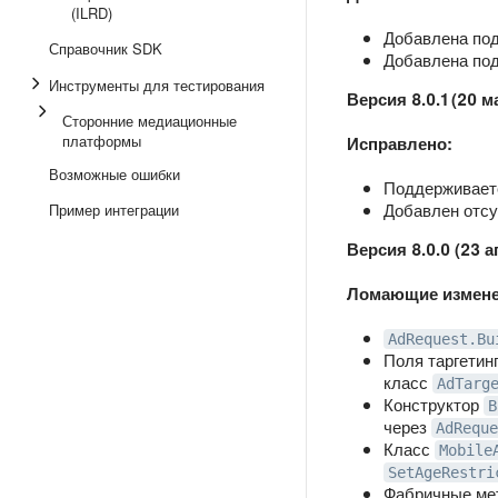
(ILRD)
Добавлена подд
Справочник SDK
Добавлена под
Инструменты для тестирования
Версия 8.0.1 (20 м
Сторонние медиационные
платформы
Исправлено:
Возможные ошибки
Поддерживаетс
Добавлен отс
Пример интеграции
Версия 8.0.0 (23 а
Ломающие измене
AdRequest.Bu
Поля таргетинг
класс
AdTarg
Конструктор
B
через
AdReque
Класс
Mobile
SetAgeRestri
Фабричные м