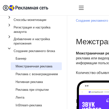
Быстрый старт
Монет
Способы монетизации
Создание рекламного 
Регистрация и настройка
аккаунта
Межстра
Добавление и настройка
приложения
Создание рекламного блока
Межстраничная рекл
реклама или видео
Баннер
информации пользо
Межстраничная реклама
Количество объявл
Реклама с вознаграждением
Нативная реклама
Реклама при открытии
Лента
InStream-реклама