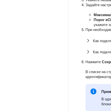
Задайте настр
Максима
Порог e
укажите з
При необходим
Как подкл
Как подкл
Нажмите
Сохр
В списке на с
идентификатор
Прим
В од
блоки