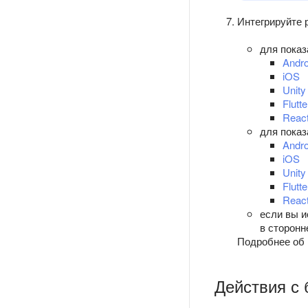
Интегрируйте 
для показ
Andro
iOS
Unity
Flutte
React
для показ
Andro
iOS
Unity
Flutte
React
если вы и
в сторонн
Подробнее об 
Действия с