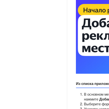
Из списка прилож
В основном ме
нажмите
Доба
Выберите фор
Укажите назва