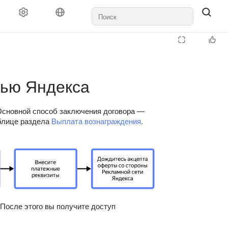
Документы и выплаты
Поддержка
тью Яндекса
Основной способ заключения договора —
блице раздела
Выплата вознаграждения
.
tive
Multiplatform
После этого вы получите доступ