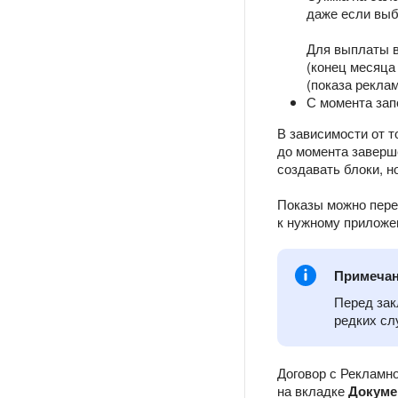
даже если выб
Для выплаты в
(конец месяца
(показа реклам
С момента зап
В зависимости от т
до момента заверш
создавать блоки, н
Показы можно перез
к нужному приложе
Примеча
Перед зак
редких сл
Договор с Рекламн
на вкладке
Докуме