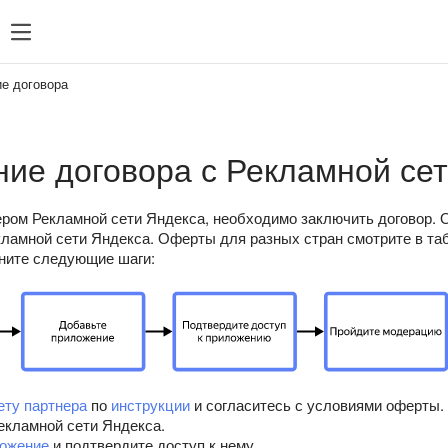
зация
SDK 7
SDK 8
SDK 7
SDK 8
е договора
Android
Android
iOS
iOS
ие договора с Рекламной се
Unity
Unity
Flutter
Flutter
ером Рекламной сети Яндекса, необходимо заключить договор. 
ламной сети Яндекса. Оферты для разных стран смотрите в та
React Native
React Na
ните следующие шаги:
Compose 
ету партнера
по
инструкции
и согласитесь с условиями оферты. 
екламной сети Яндекса.
ложение
и подтвердите доступ к нему.