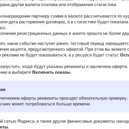
рана другая валюта платежа или отображения статистики.
ознаграждения партнеру сумма в валюте рассчитывается по кур
 или дата расторжения договора), а в статистике будет показан
ы).
олнения регистрационных данных в анкете прошло не более дву
ого, какое событие наступит ранее, тестовый период завершает
ения акцепта, предусмотренного офертой. При этом вы можете 
о реклама не будет показываться, а у ресурса будет статус
Ост
апустить, когда будут указаны реквизиты и заключена оферта.
нию и выберите
Включить показы
.
ние
лючением оферты реквизиты проходят обязательную проверку. 
учаях может потребоваться больше времени.
ой сетью Яндекса, а также другие финансовые документы наход
нты
.