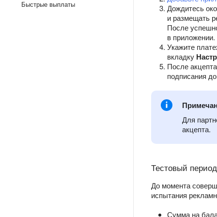
Быстрые выплаты
Дождитесь ок
и размещать р
После успешно
в приложении.
Укажите плате
вкладку
Наст
После акцепта
подписания до
Примеча
Для партн
акцепта.
Тестовый период
До момента соверш
испытания рекламно
Сумма на бала