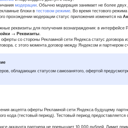
ончания
модерации
. Обычно модерация занимает не более двух 
екламные блоки в
тестовом режиме
. Во время тестового режима
го прохождении модерации статус приложения изменится на
Ак
жные реквизиты для получения вознаграждения: в интерфейсе 
ройки
→
Реквизиты
.
 оферты со стороны Рекламной сети Яндекса статус договора 
говора. с этого момента договор между Яндексом и партнером 
ние
еров, обладающих статусом самозанятого, офертой предусмот
ения акцепта оферты Рекламной сети Яндекса будущему партне
го кода (тестовый период). Тестовый период предоставляется 
нсе аккаунта партнера не превышает 10 000 рублей. Лимит при