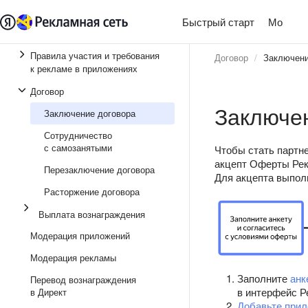
Быстрый старт
Монети
Правила участия и требования
Договор
Заключени
к рекламе в приложениях
Договор
Заключен
Заключение договора
Сотрудничество
с самозанятыми
Чтобы стать партн
акцепт Оферты Рек
Перезаключение договора
Для акцепта выпол
Расторжение договора
Выплата вознаграждения
Модерация приложений
Модерация рекламы
Заполните
анк
Перевод вознаграждения
в интерфейс Р
в Директ
Добавьте при