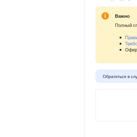
Важно
Полный сп
Прави
Треб
Офер
Обратиться в сл