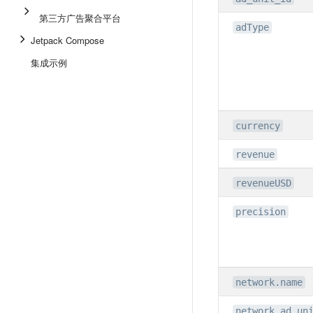
第三方广告聚合平台
adType
Jetpack Compose
集成示例
currency
revenue
revenueUSD
precision
network.name
network.ad_un