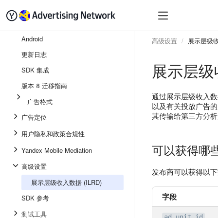
快速入门
变现
SDK
Android
高级设置
展示层级收入
更新日志
展示层级收
SDK 集成
版本 8 迁移指南
通过展示层级收入数据 
广告格式
以及有关投放广告的
其传输给第三方分析
广告定位
用户隐私和政策合规性
可以获得哪
Yandex Mobile Mediation
高级设置
发布商可以获得以下
展示层级收入数据 (ILRD)
字段
SDK 参考
测试工具
ad_unit_id