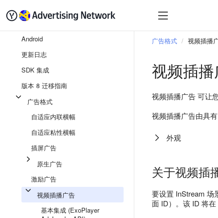
快速入门
变现
SDK
Android
广告格式
视频插播
更新日志
视频插播
SDK 集成
版本 8 迁移指南
视频插播广告 可让
广告格式
视频插播广告由具有
自适应内联横幅
自适应粘性横幅
外观
插屏广告
原生广告
关于视频插
激励广告
要设置 InStream 场
视频插播广告
面 ID）。该 ID 将在 
基本集成 (ExoPlayer