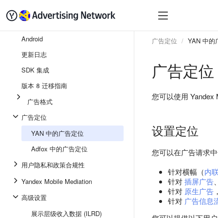
快速入门
变现
SDK
Android
广告定位
YAN 中
更新日志
广告定位
SDK 集成
版本 8 迁移指南
您可以使用 Yande
广告格式
广告定位
设置定位
YAN 中的广告定位
Adfox 中的广告定位
您可以在广告请求中
用户隐私和政策合规性
针对横幅（
内
针对
插屏广告
Yandex Mobile Mediation
针对
原生广告
高级设置
针对
广告信息
展示层级收入数据 (ILRD)
您可以提供以下用户