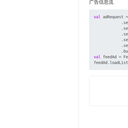
广告信息流
val
 adRequest =
            .se
            .se
            .se
            .se
            .se
val
 feedAd = Fe