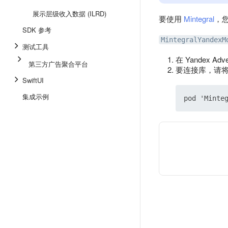
展示层级收入数据 (ILRD)
要使用
Mintegral
，
SDK 参考
MintegralYandexM
测试工具
在 Yandex Ad
第三方广告聚合平台
要连接库，请将依
SwiftUI
集成示例