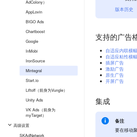
AdColony）
版本历史
AppLovin
BIGO Ads
Chartboost
支持的广告
Google
自适应内联横
InMobi
自适应粘性横
IronSource
插屏广告
激励广告
Mintegral
原生广告
Start.io
开屏广告
Liftoff（前身为Vungle）
集成
Unity Ads
VK Ads（前身为
myTarget）
备注
高级设置
要在移动聚
SKAdNetwork