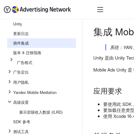
快速入门
变现
SDK
Unity
集成 Mobi
更新日志
插件集成
系统：YAN、
版本 8 迁移指南
Unity 是由 Unity
广告格式
Mobile Ads Unit
广告定位
用户隐私
应用要求
Yandex Mobile Mediation
高级设置
要使用此 SDK
要加载任意类型的
展示层级收入数据 (ILRD)
使用 Xcode 1
SDK 参考
测试工具